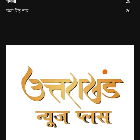
चमोली
28
उधम सिंह नगर
26