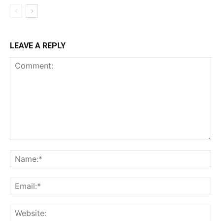
LEAVE A REPLY
Comment:
Na
Ema
Web