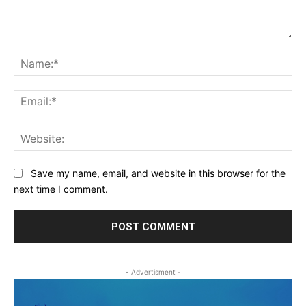
Comment:
Na
Ema
Web
Save my name, email, and website in this browser for the
next time I comment.
- Advertisment -