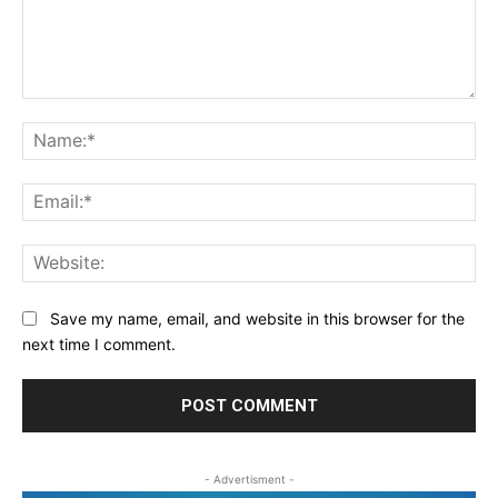
Comment:
Na
Ema
Web
Save my name, email, and website in this browser for the
next time I comment.
- Advertisment -