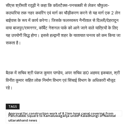
सीएस श्रीमती रतूड़ी ने कहा कि कॉलटैक्स-पनचक्की से लेकर चौफुला-
कठघरिया तक नहर कवरिंग एवं मार्ग का चौड़ीकरण करने से यह मार्ग एक 2 लेन
बाईपास के रूप में कार्य करेगा। जिसके फलस्वरूप नैनीताल से दिल्ली/देहरादून
वाया बाजपुर/रामनगर, कॉर्बेट नेशनल पार्क को आने जाने वाले यात्रियों के लिए
यह उपयोगी सिद्ध होगा। इससे हल्द्वानी शहर के यातायात घनत्व को कम किया जा
सकता है।
बैठक में सचिव श्री पंकज कुमार पाण्डेय, अपर सचिव डा0 अहमद इकबाल, श्री
विनीत कुमार सहित लोक निर्माण विभाग एवं सिंचाई विभाग के अधिकारी मौजूद
रहे।
TAGS
Approval for construction work of 8.2 km long canal covering from
Panchakkki Square to Kamaluwaganja under Kaladhungi of Nainital
uttarakhand news