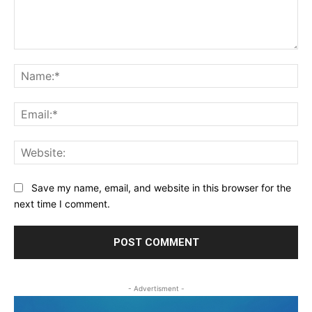
Comment:
Na
Ema
Web
Save my name, email, and website in this browser for the
next time I comment.
- Advertisment -