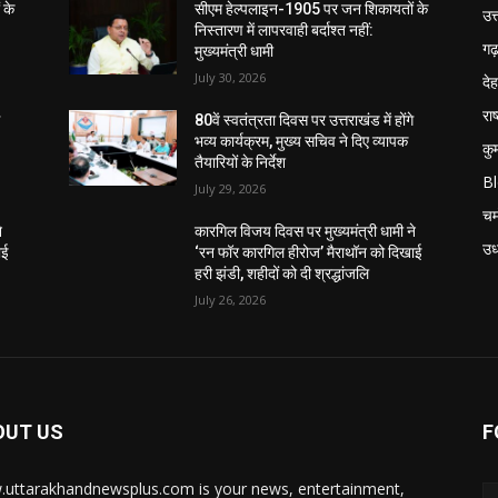
 के
सीएम हेल्पलाइन-1905 पर जन शिकायतों के
उत
निस्तारण में लापरवाही बर्दाश्त नहीं:
गढ़
मुख्यमंत्री धामी
July 30, 2026
दे
राष
े
80वें स्वतंत्रता दिवस पर उत्तराखंड में होंगे
भव्य कार्यक्रम, मुख्य सचिव ने दिए व्यापक
कु
तैयारियों के निर्देश
B
July 29, 2026
चम
े
कारगिल विजय दिवस पर मुख्यमंत्री धामी ने
उध
ाई
‘रन फॉर कारगिल हीरोज’ मैराथॉन को दिखाई
हरी झंडी, शहीदों को दी श्रद्धांजलि
July 26, 2026
OUT US
F
uttarakhandnewsplus.com is your news, entertainment,