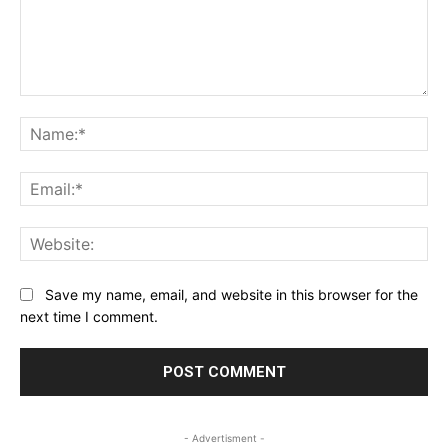
Comment:
Na
Ema
Web
Save my name, email, and website in this browser for the
next time I comment.
- Advertisment -