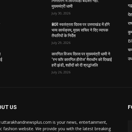
निस्तारण में लापरवाही बर्दाश्त नहीं:
गढ़
मुख्यमंत्री धामी
July 30, 2026
दे
राष
े
80वें स्वतंत्रता दिवस पर उत्तराखंड में होंगे
भव्य कार्यक्रम, मुख्य सचिव ने दिए व्यापक
कु
तैयारियों के निर्देश
B
July 29, 2026
चम
े
कारगिल विजय दिवस पर मुख्यमंत्री धामी ने
उध
ाई
‘रन फॉर कारगिल हीरोज’ मैराथॉन को दिखाई
हरी झंडी, शहीदों को दी श्रद्धांजलि
July 26, 2026
OUT US
F
uttarakhandnewsplus.com is your news, entertainment,
c fashion website. We provide you with the latest breaking