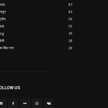
वाल
87
हरादून
83
्ट्रीय
59
माऊं
55
log
39
ोली
28
म सिंह नगर
26
OLLOW US