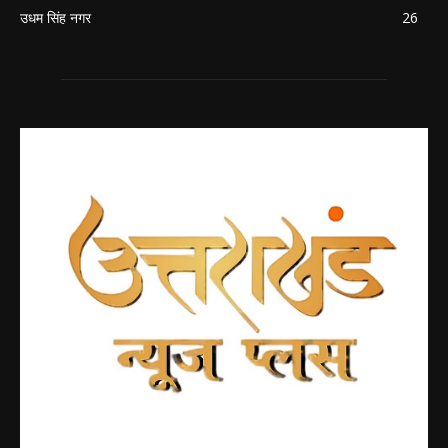
उधम सिंह नगर
26