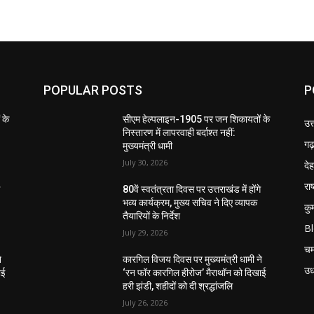
POPULAR POSTS
P
 के
सीएम हेल्पलाइन-1905 पर जन शिकायतों के
उत
निस्तारण में लापरवाही बर्दाश्त नहीं:
गढ़
मुख्यमंत्री धामी
July 30, 2026
दे
राष
े
80वें स्वतंत्रता दिवस पर उत्तराखंड में होंगे
भव्य कार्यक्रम, मुख्य सचिव ने दिए व्यापक
कु
तैयारियों के निर्देश
B
July 29, 2026
चम
े
कारगिल विजय दिवस पर मुख्यमंत्री धामी ने
उध
ाई
‘रन फॉर कारगिल हीरोज’ मैराथॉन को दिखाई
हरी झंडी, शहीदों को दी श्रद्धांजलि
July 26, 2026