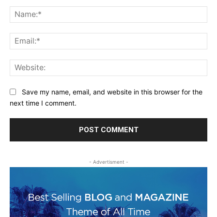
Comment:
Na
Ema
Web
Save my name, email, and website in this browser for the
next time I comment.
- Advertisment -