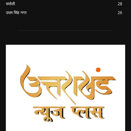
चमोली
28
उधम सिंह नगर
26