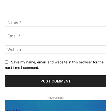
Comment:
Na
Ema
Web
Save my name, email, and website in this browser for the
next time I comment.
- Advertisment -