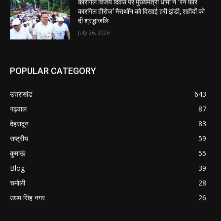
कारगिल विजय दिवस पर मुख्यमंत्री धामी ने ‘रन फॉर
कारगिल हीरोज’ मैराथॉन को दिखाई हरी झंडी, शहीदों को
दी श्रद्धांजलि
July 26, 2026
POPULAR CATEGORY
उत्तराखंड
643
गढ़वाल
87
देहरादून
83
राष्ट्रीय
59
कुमाऊं
55
Blog
39
चमोली
28
उधम सिंह नगर
26