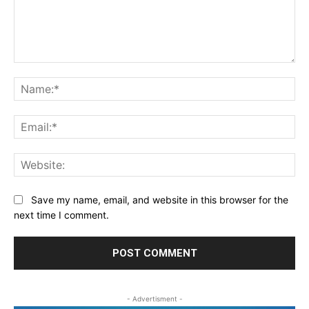
Comment:
Na
Ema
Web
Save my name, email, and website in this browser for the
next time I comment.
- Advertisment -