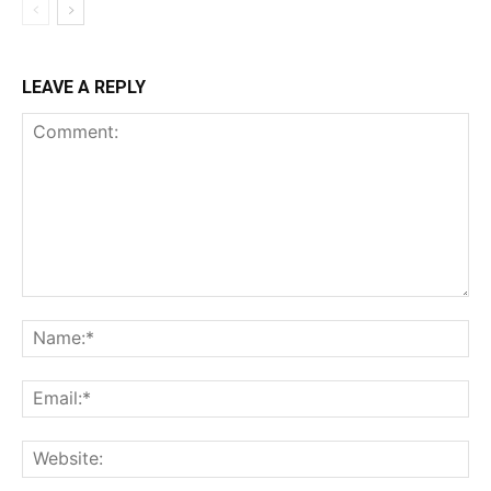
LEAVE A REPLY
Comment:
Na
Ema
Web