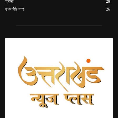
चमोली
28
उधम सिंह नगर
26