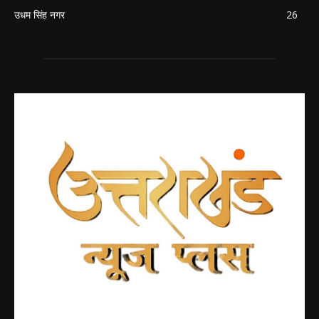
उधम सिंह नगर
26