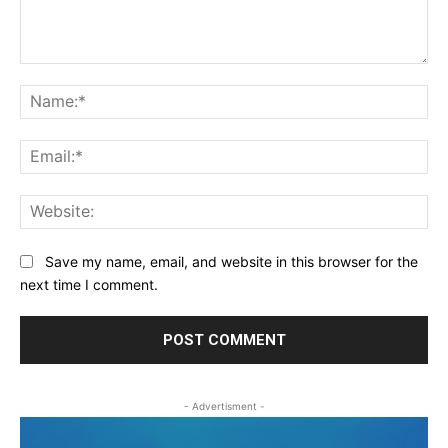
Comment:
Na
Ema
Web
Save my name, email, and website in this browser for the
next time I comment.
- Advertisment -