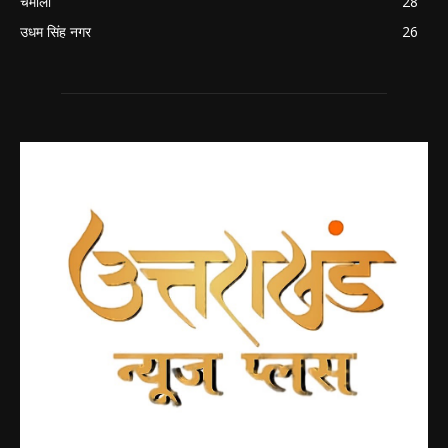
चमोली
28
उधम सिंह नगर
26